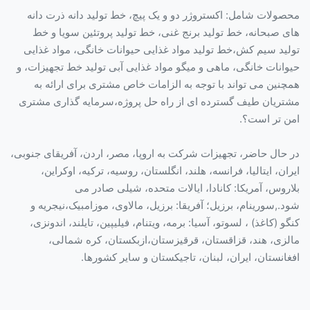
محصولات شامل: اکستروژر دو و یک پیچ، خط تولید دانه ذرت دانه
های صبحانه، خط تولید برنج غنی، خط تولید پروتئین سویا و خط
تولید سیم کش،خط تولید مواد غذایی حیوانات خانگی، مواد غذایی
حیوانات خانگی، ماهی و میگو مواد غذایی آبی تولید خط تجهیزات، و
همچنین می تواند با توجه به الزامات خاص مشتری برای ارائه به
مشتریان طیف گسترده ای از راه حل پروژه،سرمایه گذاری مشتری
امن تر است؟.
در حال حاضر، تجهیزات شرکت به اروپا، مصر، اردن، آفریقای جنوبی،
ایران، ایتالیا، فرانسه، هلند، انگلستان، روسیه، ترکیه، اوکراین،
بلاروس، آمریکا: کانادا، ایالات متحده، شیلی صادر می
شود.,سورینام، برزیل؛ آفریقا: برزیل، مالاوی، موزامبیک،نیجریه و
کنگو (کاغذ) ، لسوتو، آسیا: برمه، ویتنام، فیلیپین، تایلند، اندونزی،
مالزی، هند، قزاقستان، قرقیزستان،ازبکستان، کره شمالی،
افغانستان، ایران، لبنان، تاجیکستان و سایر کشورها.