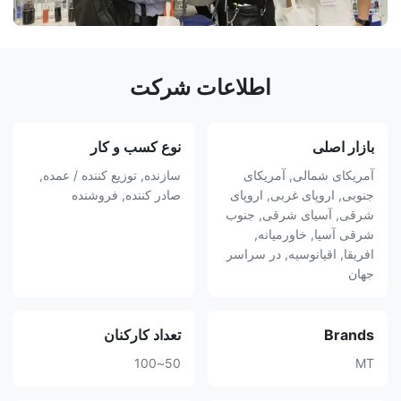
اطلاعات شرکت
بازار اصلی
نوع کسب و کار
آمریکای شمالی, آمریکای
سازنده, توزیع کننده / عمده,
جنوبی, اروپای غربی, اروپای
صادر کننده, فروشنده
شرقی, آسیای شرقی, جنوب
شرقی آسیا, خاورمیانه,
افریقا, اقیانوسیه, در سراسر
جهان
Brands
تعداد کارکنان
50~100
MT